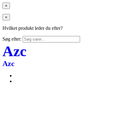
×
×
Hvilket produkt leder du efter?
Søg efter:
Azc
Azc