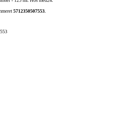
stoner - 125 ml. Hos med24.
ummeret
5712350507553
.
7553