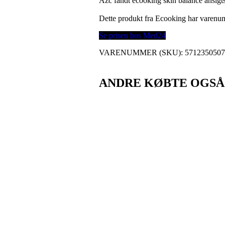
Azc fandt ecooking skin balance ansigt
Dette produkt fra Ecooking har varen
Se prisen hos Med24
VARENUMMER (SKU):
571235050
ANDRE KØBTE OGSÅ